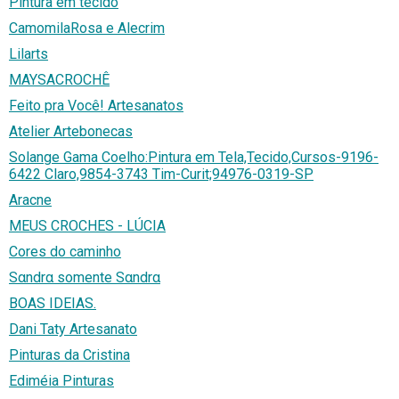
Pintura em tecido
CamomilaRosa e Alecrim
Lilarts
MAYSACROCHÊ
Feito pra Você! Artesanatos
Atelier Artebonecas
Solange Gama Coelho:Pintura em Tela,Tecido,Cursos-9196-
6422 Claro,9854-3743 Tim-Curit;94976-0319-SP
Aracne
MEUS CROCHES - LÚCIA
Cores do caminho
Sαndrα somente Sαndrα
BOAS IDEIAS.
Dani Taty Artesanato
Pinturas da Cristina
Ediméia Pinturas