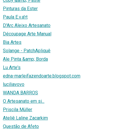
Copy &amp; Paste
Pinturas da Ester
Paula E.v.a'rt
D'Arc Aleixo Artesanato
Découpage Arte Manual
Bia Artes
Solange - PatchApliquê
Ale Pinta &amp; Borda
Lu Arte's
edna-marleifazendoarte.blogspot.com
luciliavovo
WANDA BARROS
O Artesanato em si...
Priscila Müller
Ateliê Laline Zacarkim
Questão de Afeto