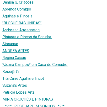
Danisa G. Criações
Aprenda Comigo!
Agulhas e Pinceis
"BLOGUEIRAS UNIDAS"
Andressa Artesanatos
Pinturas e Riscos da Soninha.
Sissamar
ANDRÉA ARTES
Regina Caixas
*Joana Campos* em Casa de Comadre.
Rose@rt's
Tita Carré Agulha e Tricot
Suzana's Artes
Patricia Lopes Arts
MIRIA CROCHÊS E PINTURAS
¸¸.*♡*.¸¸ROSE JARDIM SONHOS¸¸.*♡*.¸¸.