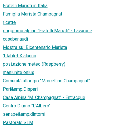
Fratelli Maristi in Italia
Famiglia Marista Champagnat
ricette
soggiorno alpino "Fratelli Maristi" - Lavarone
casabanaudi
Mostra sul Bicentenario Marista
1 tablet X alunno
post.azione meteo (Raspberry)
maniunite onlus
Comunità alloggio "Marcellino Champagnat"
Pari&amp;Dispari
Casa Alpina "M. Champagnat" - Entracque
Centro Diurno "L'Albero"
senape&amp;dintorni
Pastorale SLM