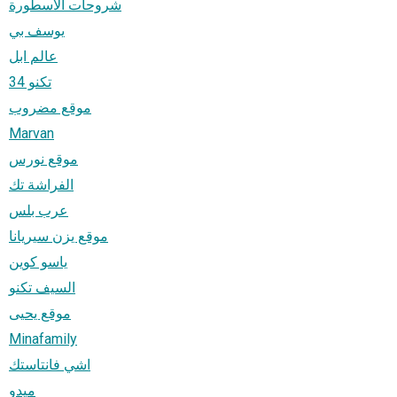
شروحات الاسطورة
يوسف بي
عالم ابل
تكنو 34
موقع مضروب
Marvan
موقع نورس
الفراشة تك
عرب بلس
موقع يزن سيريانا
ياسو كوين
السيف تكنو
موقع يحيى
Minafamily
اشي فانتاستك
ميدو