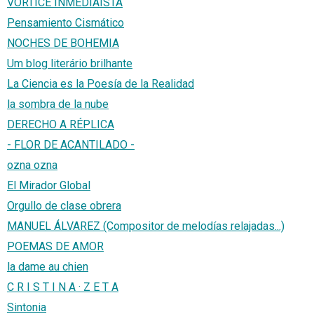
VÓRTICE INMEDIAÍSTA
Pensamiento Cismático
NOCHES DE BOHEMIA
Um blog literário brilhante
La Ciencia es la Poesía de la Realidad
la sombra de la nube
DERECHO A RÉPLICA
- FLOR DE ACANTILADO -
ozna ozna
El Mirador Global
Orgullo de clase obrera
MANUEL ÁLVAREZ (Compositor de melodías relajadas...)
POEMAS DE AMOR
la dame au chien
C R I S T I N A · Z E T A
Sintonia