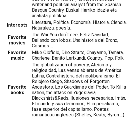
writer and political analyst from the Spanish
Basque Country. Euskal Herriko idazle eta
analista politikoa.
Literatura, Política, Economía, Historia, Ciencia,
Interests
Naturaleza, poesía...
The War You don´t see, Feliz Navidad,
Favorite
Bailando con lobos, Una historia del Bronx,
movies
Cosmos ...
Favorite
Mike Oldfield, Dire Straits, Chayanne, Tamara,
music
Charlene, Benito Lertxundi. Country, Pop, Folk.
The globalization of poverty, Ateísmo y
religiosidad, Las venas abiertas de América
Latina, Contrahistoria del neoliberalismo, El
Relojero Ciego, Shadows of Forgotten
Favorite
Ancestors, Los Guardianes del Poder, To Kill a
books
nation, the attack on Yugoslavia,
Blackshirts&Reds, Ilusiones necesarias, Imán,
El mundo y sus demonios, El imperialismo,
fase superior del capitalismo, Poetas
románticos ingleses (Shelley, Keats, Byron ...)