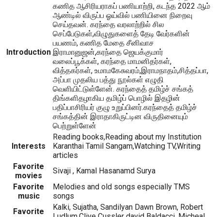
கணித ஆசிரியராகப் பணியாற்றி, கடந்த 2022 ஆம்
ஆண்டில் விருப்ப ஓய்வில் பணியினை நிறைவு
செய்தவன். கரந்தை வரலாற்றில் சில
செப்பேடுகள்,விழுதுகளைத் தேடி வேர்களின்
பயணம், கணித மேதை சீனிவாச
Introduction
இராமானுஜன்,கரந்தை ஜெயக்குமார்
வலைப்பூக்கள், கரந்தை மாமனிதர்கள்,
வித்தகர்கள், உமாமகேசுவரம்,இராமநாதம்,சித்தப்பா,
அப்பா முதலிய பத்து நூல்கள் எழுதி
வெளியிட்டுள்ளேன். கரந்தைத் தமிழ்ச் சங்கத்
திங்களிதழாகிய தமிழ்ப் பொழில் இதழின்
பதிப்பாசிரியர் குழு உறுப்பினர்.கரந்தைத் தமிழ்ச்
சங்கத்தின் இராதாகிருட்டின விருதினையும்
பெற்றுள்ளேன்
Reading books,Reading about my Institution
Interests
Karanthai Tamil Sangam,Watching TV,Writing
articles
Favorite
Sivaji , Kamal Hasanamd Surya
movies
Favorite
Melodies and old songs especially TMS
music
songs
Kalki, Sujatha, Sandilyan Dawn Brown, Robert
Favorite
Ludlum,Clive Cussler david Baldacci, Micheal