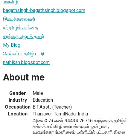
மனவிழி
bagathsingh-bagathsingh.blogspot.com
இமயத்தலைவன்
நற்றமிழ்க் கரந்தை
கரந்தை ஜெயக்குமார்
My Blog
செல்லப்பா தமிழ் டயரி
nathikan.blogspot.com
About me
Gender
Male
Industry
Education
Occupation
B.T.Asst., (Teacher)
Location
Thanjavur, TamilNadu, India
அலைபேசி எண் 94434 76716 கரந்தைத் தமிழ்ச்
சங்கக் கல்வி நிலையங்களுள் ஒன்றான,
உமாமகேசுர மேனிலைப் பள்ளியில் பட்டதாரி நிலை