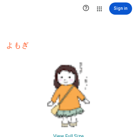

Sign in
よもぎ
View Full Size