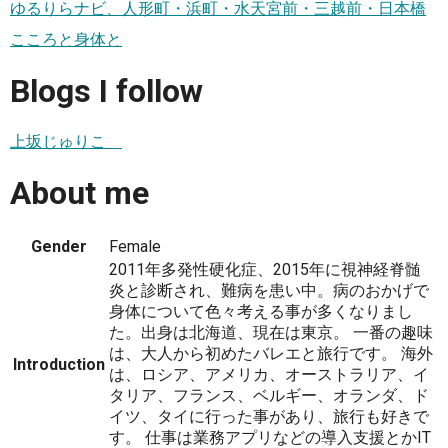
ゆるりらナビ、人形町・浜町・水天宮前・三越前・日本橋
こころと身体と
Blogs I follow
上坂じゅりこ
About me
Gender
Female
2011年多発性硬化症、2015年に視神経脊髄
炎と診断され、難病を患い中。病のおかげで
身体について色々考える事が多くなりまし
た。出身は北海道、現在は東京。 一番の趣味
は、大人から初めたバレエと旅行です。 海外
Introduction
は、ロシア、アメリカ、オーストラリア、イ
タリア、フランス、ベルギー、オランダ、ド
イツ、タイに行った事があり、旅行も好きで
す。 仕事は業務アプリなどの導入支援とかIT