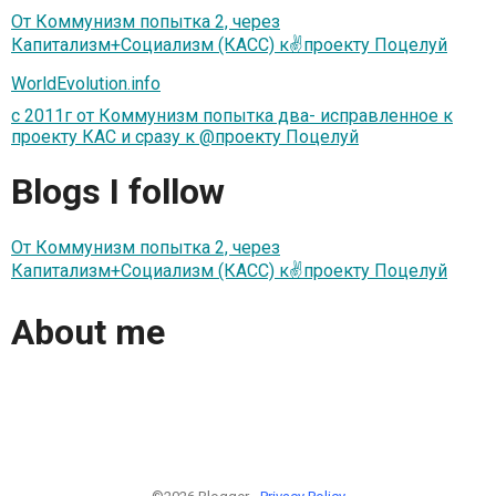
От Коммунизм попытка 2, через
Капитализм+Социализм (КАСС) к✌проекту Поцелуй
WorldEvolution.info
с 2011г от Коммунизм попытка два- исправленное к
проекту КАС и сразу к @проекту Поцелуй
Blogs I follow
От Коммунизм попытка 2, через
Капитализм+Социализм (КАСС) к✌проекту Поцелуй
About me