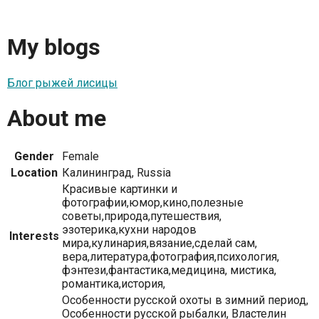
My blogs
Блог рыжей лисицы
About me
Gender
Female
Location
Калининград, Russia
Красивые картинки и
фотографии,юмор,кино,полезные
советы,природа,путешествия,
эзотерика,кухни народов
Interests
мира,кулинария,вязание,сделай сам,
вера,литература,фотография,психология,
фэнтези,фантастика,медицина, мистика,
романтика,история,
Особенности русской охоты в зимний период,
Особенности русской рыбалки, Властелин