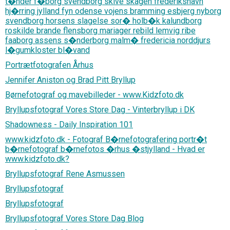
t�nder f�borg svendborg skive skagen frederikshavn
hj�rring jylland fyn odense vojens bramming esbjerg nyborg
svendborg horsens slagelse sor� holb�k kalundborg
roskilde brande flensborg mariager rebild lemvig ribe
faaborg assens s�nderborg malm� fredericia norddjurs
l�gumkloster bl�vand
Portrætfotografen Århus
Jennifer Aniston og Brad Pitt Bryllup
Børnefotograf og mavebilleder - www.Kidzfoto.dk
Bryllupsfotograf Vores Store Dag - Vinterbryllup i DK
Shadowness - Daily Inspiration 101
www.kidzfoto.dk - Fotograf B�rnefotografering portr�t
b�rnefotograf b�rnefotos �rhus �stjylland - Hvad er
www.kidzfoto.dk?
Bryllupsfotograf Rene Asmussen
Bryllupsfotograf
Bryllupsfotograf
Bryllupsfotograf Vores Store Dag Blog