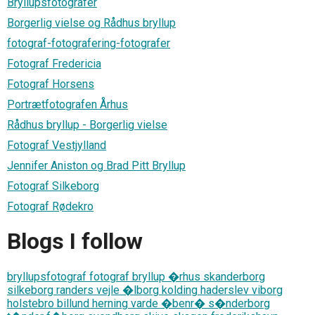
Bryllupsfotografer
Borgerlig vielse og Rådhus bryllup
fotograf-fotografering-fotografer
Fotograf Fredericia
Fotograf Horsens
Portrætfotografen Århus
Rådhus bryllup - Borgerlig vielse
Fotograf Vestjylland
Jennifer Aniston og Brad Pitt Bryllup
Fotograf Silkeborg
Fotograf Rødekro
Blogs I follow
bryllupsfotograf fotograf bryllup �rhus skanderborg
silkeborg randers vejle �lborg kolding haderslev viborg
holstebro billund herning varde �benr� s�nderborg