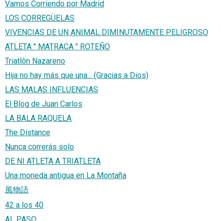
Vamos Corriendo por Madrid
LOS CORREGÜELAS
VIVENCIAS DE UN ANIMAL DIMINUTAMENTE PELIGROSO
ATLETA " MATRACA " ROTEÑO
Triatlòn Nazareno
Hija no hay más que una... (Gracias a Dios)
LAS MALAS INFLUENCIAS
El Blog de Juan Carlos
LA BALA RAQUELA
The Distance
Nunca correrás solo
DE NI ATLETA A TRIATLETA
Una moneda antigua en La Montaña
風物語
42 a los 40
AL PASO