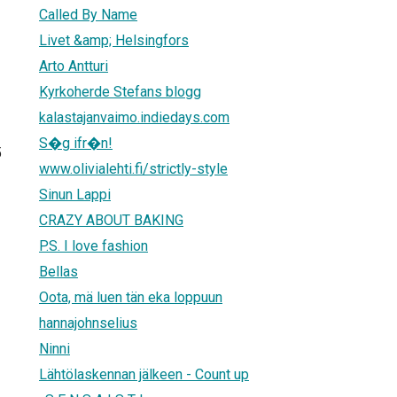
Called By Name
Livet &amp; Helsingfors
Arto Antturi
Kyrkoherde Stefans blogg
kalastajanvaimo.indiedays.com
S�g ifr�n!
5
www.olivialehti.fi/strictly-style
Sinun Lappi
CRAZY ABOUT BAKING
P.S. I love fashion
Bellas
Oota, mä luen tän eka loppuun
hannajohnselius
Ninni
Lähtölaskennan jälkeen - Count up