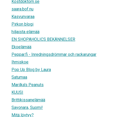
Kostdoktorn.se
saara.bof.nu
Kasvunvaraa
Pirkon blogi
hiljaista elämää
EN SHOPAHOLICS BEKÄNNELSER
Ekoelämää
Peppar.fi - Inredningsdrömmar och rackarungar
Ihmiskoe
Pop Up Blog by Laura
Satumaa
Marilka's Peanuts
KUUSI
Brittikissanelämää
Sayonara, Suomi!
Mitä löytyy?