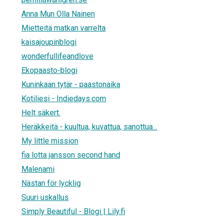
Anna Mun Olla Nainen
Mietteitä matkan varrelta
kaisajoupinblogi
wonderfullifeandlove
Ekopaasto-blogi
Kuninkaan tytär - paastonaika
Kotiliesi - Indiedays.com
Helt säkert.
Heräkkeitä - kuultua, kuvattua, sanottua...
My little mission
fia lotta jansson second hand
Malenami
Nästan för lycklig
Suuri uskallus
Simply Beautiful - Blogi | Lily.fi