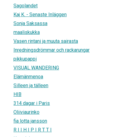
Sagolandet
Kaj K. - Senaste Inläggen
Sonja Saksassa
maaliskukka
Vasen rintani ja muuta sairasta
Inredningsdrömmar och rackarungar
pikkupappi
VISUAL WANDERING
Elämänmenoa
Silleen ja tälleen
HIB
314 dagar i Paris
Oliiviaurinko
fia lotta jansson
R I I H I P I R T T I