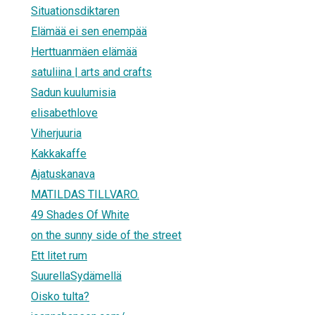
Situationsdiktaren
Elämää ei sen enempää
Herttuanmäen elämää
satuliina | arts and crafts
Sadun kuulumisia
elisabethlove
Viherjuuria
Kakkakaffe
Ajatuskanava
MATILDAS TILLVARO.
49 Shades Of White
on the sunny side of the street
Ett litet rum
SuurellaSydämellä
Oisko tulta?