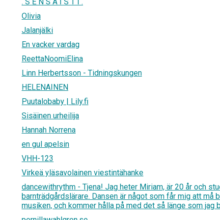
. S E N S A I S T I .
Olivia
Jalanjälki
En vacker vardag
ReettaNoomiElina
Linn Herbertsson - Tidningskungen
HELENAINEN
Puutalobaby | Lily.fi
Sisäinen urheilija
Hannah Norrena
en gul apelsin
VHH-123
Virkeä yläsavolainen viestintähanke
dancewithrythm - Tjena! Jag heter Miriam, är 20 år och stud
barnträdgårdslärare. Dansen är något som får mig att må 
musiken, och kommer hålla på med det så länge som jag b
pernillawahlgren.se