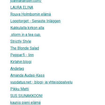
joannahansen.com/
LAURA ELINA
Rouva Holmbomin elämä
Lopptorget - Senaste Inläggen
Kukkulalla kirkon alla
.storm in a tea cup.
Strictly Style
The Blonde Salad
Peppar.fi - linn
Kirlahin blogi
Andetag
Amanda Audas-Kass
vuodatus.net - blogi- ja yhteisöpalvelu
Pikku Matti
SUS SIUNAKKOON!
kaunis pieni elämä