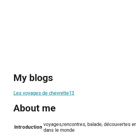
My blogs
Les voyages de chevrette13
About me
voyages,rencontres, balade, découvertes en 
Introduction
dans le monde