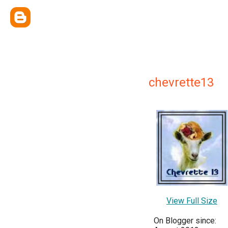
chevrette13
View Full Size
On Blogger since: