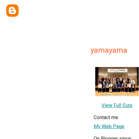
yamayama
View Full Size
Contact me
My Web Page
On Blogger since: