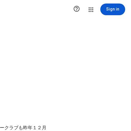

Sign in
ークラブも昨年１２月