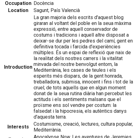
Occupation
Docència
Location
Sagunt, País Valencià
La gran majoria dels escrits d'aquest blog
giraran al voltant del poble en la seua màxima
expressió, entre aquell conservador de
costums i tradicions i aquell altre disposat a
deixar-se dur per les pedres del camí, gent en
definitiva tocada i farcida d’experiències
múltiples. És un espai de reflexió que naix de
la realitat dels nostres carrers i la vitalitat
minvada del nostre benvolgut entorn, la
Introduction
Mediterrània, les cases de teules i els
esperits més dispars, de la gent honrada,
treballadora, submisa, innocent i fins i tot de la
cruel; de tots aquells que en algun moment
donat de la seua rutina diària han percebut les
actituds i els sentiments malsans que el
proïsme ens sol vendre per costum: la
falsedat i la hipocresia, els autèntics danys
d'aquesta terra.
Costumisme, creació, lectures, cultura popular,
Interests
Mediterrània.
Apocalypse Now, Les aventures de Jeremies