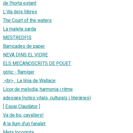
de l'horta estant
L'illa dels llibres
The Court of the waters
La maleta sarda
MESTREDFIS
Barricades de paper
NEVA DINS EL VIDRE
ELS MECANOSCRITS DE POUET
gòtic - flamíger
<br> La línia de Wallace
Licor de melodia, harmonia i ritme
adesiara (notes vitals, culturals i literàries)
[ Espai Claudàtor ]
Va de bo, cavallers!
A la llum d'un fanalet
Meta Incognita