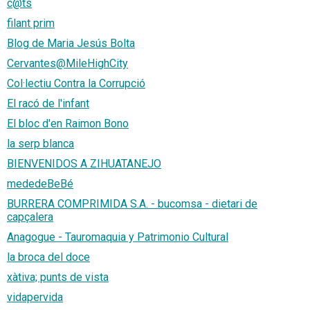
c@ts
filant prim
Blog de Maria Jesús Bolta
Cervantes@MileHighCity
Col·lectiu Contra la Corrupció
El racó de l'infant
El bloc d'en Raimon Bono
la serp blanca
BIENVENIDOS A ZIHUATANEJO
mededeBeBé
BURRERA COMPRIMIDA S.A. - bucomsa - dietari de
capçalera
Anagogue - Tauromaquia y Patrimonio Cultural
la broca del doce
xàtiva; punts de vista
vidapervida