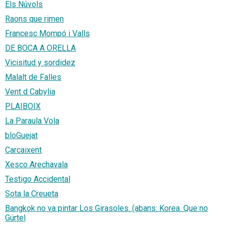
Els Núvols
Raons que rimen
Francesc Mompó i Valls
DE BOCA A ORELLA
Vicisitud y sordidez
Malalt de Falles
Vent d Cabylia
PLAIBOIX
La Paraula Vola
bloGuejat
Carcaixent
Xesco Arechavala
Testigo Accidental
Sota la Creueta
Bangkok no va pintar Los Girasoles. (abans: Korea. Que no
Gürtel