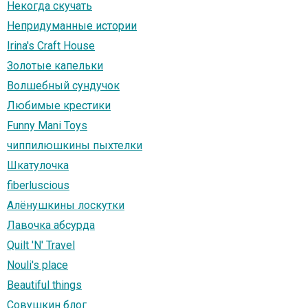
Некогда скучать
Непридуманные истории
Irina's Craft House
Золотые капельки
Волшебный сундучок
Любимые крестики
Funny Mani Toys
чиппилюшкины пыхтелки
Шкатулочка
fiberluscious
Алёнушкины лоскутки
Лавочка абсурда
Quilt 'N' Travel
Nouli's place
Beautiful things
Совушкин блог