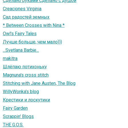
Сделано руками Сделано с душой
Creaciones Virginia
Сад радостей земных
* Between Crosses with Nina *
Owl's Fairy Tales
Лучше больше, чем мало)))
...Svetlana Barbje...
makitra
Шлёпаю потихоньку
Magnuna's cross stitch
Stitching with Jane Austen, The Blog
WillyWonka's blog
Крестики и лоскутики
Fairy Garden
Scrappin' Blogs
THE G.O.S.