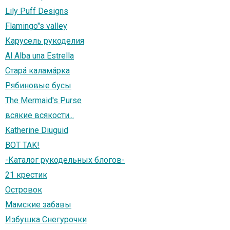
Lily Puff Designs
Flamingo"s valley
Карусель рукоделия
Al Alba una Estrella
Старá каламáрка
Рябиновые бусы
The Mermaid's Purse
всякие всякости...
Katherine Diuguid
BOT TAK!
-Каталог рукодельных блогов-
21 крестик
Островок
Мамские забавы
Избушка Снегурочки