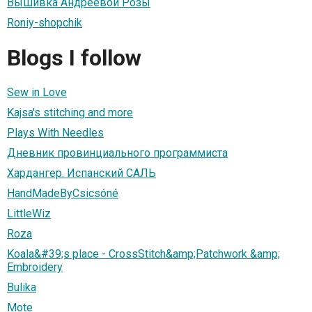
Вышивка Андреевой Розы
Roniy-shopchik
Blogs I follow
Sew in Love
Kajsa's stitching and more
Plays With Needles
Дневник провинциального программиста
Хардангер. Испанский САЛЬ
HandMadeByCsicsóné
LittleWiz
Roza
Koala&#39;s place - CrossStitch&amp;Patchwork &amp;
Embroidery
Bulika
Mote