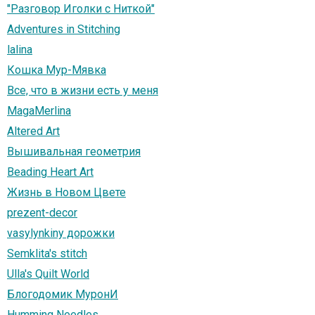
"Разговор Иголки с Ниткой"
Adventures in Stitching
lalina
Кошка Мур-Мявка
Все, что в жизни есть у меня
MagaMerlina
Altered Art
Вышивальная геометрия
Beading Heart Art
Жизнь в Новом Цвете
prezent-decor
vasylynkiny дорожки
Semklita's stitch
Ulla's Quilt World
Блогодомик МуронИ
Humming Needles