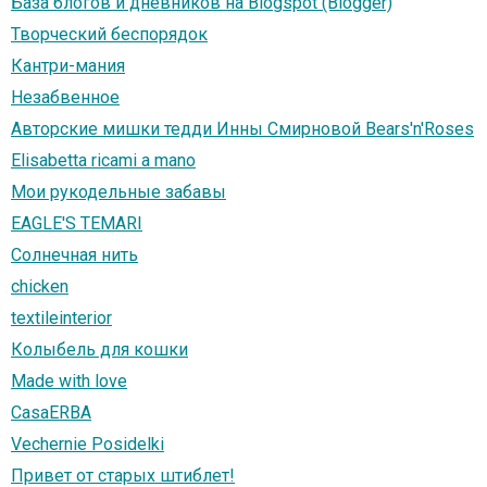
База блогов и дневников на Blogspot (Blogger)
Творческий беспорядок
Кантри-мания
Незабвенное
Авторские мишки тедди Инны Смирновой Bears'n'Roses
Elisabetta ricami a mano
Мои рукодельные забавы
EAGLE'S TEMARI
Солнечная нить
chicken
textileinterior
Колыбель для кошки
Made with love
CasaERBA
Vechernie Posidelki
Привет от старых штиблет!