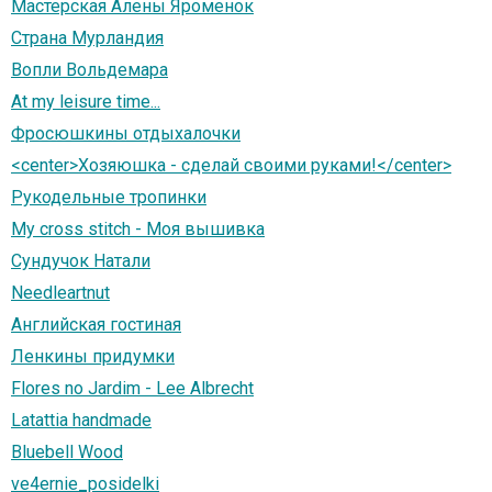
Мастерская Алены Яроменок
Страна Мурландия
Вопли Вольдемара
At my leisure time...
Фросюшкины отдыхалочки
<center>Хозяюшка - сделай своими руками!</center>
Рукодельные тропинки
My cross stitch - Моя вышивка
Сундучок Натали
Needleartnut
Английская гостиная
Ленкины придумки
Flores no Jardim - Lee Albrecht
Latattia handmade
Bluebell Wood
ve4ernie_posidelki