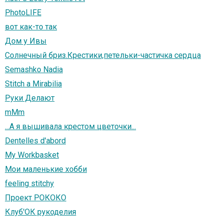
PhotoLIFE
вот как-то так
Дом у Ивы
Солнечный бриз.Крестики,петельки-частичка сердца
Semashko Nadia
Stitch a Mirabilia
Руки Делают
mMm
...А я вышивала крестом цветочки...
Dentelles d'abord
My Workbasket
Мои маленькие хобби
feeling stitchy
Проект РОКОКО
Клуб'ОК рукоделия