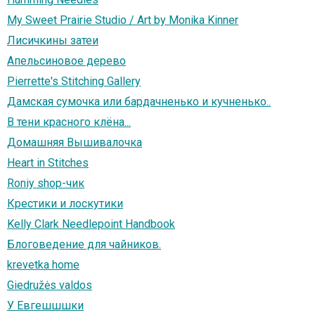
My Sweet Prairie Studio / Art by Monika Kinner
Лисичкины затеи
Апельсиновое дерево
Pierrette's Stitching Gallery
Дамская сумочка или бардачненько и кучненько..
В тени красного клёна...
Домашняя Вышивалочка
Heart in Stitches
Roniy shop-чик
Крестики и лоскутики
Kelly Clark Needlepoint Handbook
Блоговедение для чайников.
krevetka home
Giedružės valdos
У Евгешшшки