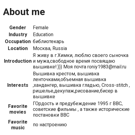
About me
Gender
Female
Industry
Education
Occupation
библиотекарь
Location
Москва, Russia
Я живу в г.Химки, люблю своего сыночка
Introduction
и мужа,свободное время посвящаю
вышивке!:))) Моя почта roniy1983@mail.ru
Вышивка крестом, вышивка
ленточками,объемная вышивка
Interests
,хандангер, вышивка гладью, Cross-stitch ,
ришелье,декупаж,рисование,бисер в
вышивке
ГОрдость и предубеждение 1995 г ВВС,
Favorite
советские фильмы , а также исторические
movies
постановки ВВС
Favorite
по настроению
music