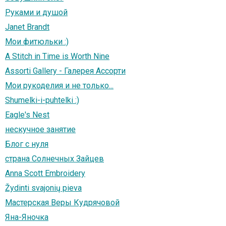
Руками и душой
Janet Brandt
Мои фитюльки :)
A Stitch in Time is Worth Nine
Assorti Gallery - Галерея Ассорти
Мои рукоделия и не только...
Shumelki-i-puhtelki :)
Eagle's Nest
нескучное занятие
Блог с нуля
страна Солнечных Зайцев
Anna Scott Embroidery
Žydinti svajonių pieva
Мастерская Веры Кудрячовой
Яна-Яночка