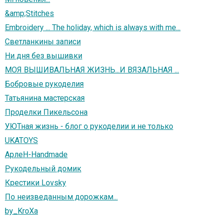
&amp;Stitches
Embroidery ... The holiday, which is always with me...
Светланкины записи
Ни дня без вышивки
МОЯ ВЫШИВАЛЬНАЯ ЖИЗНЬ...И ВЯЗАЛЬНАЯ ...
Бобровые рукоделия
Татьянина мастерская
Проделки Пикельсона
УЮТная жизнь - блог о рукоделии и не только
UKATOYS
AрлеН-Handmade
Рукодельный домик
Крестики Lovsky
По неизведанным дорожкам...
by_KroXa