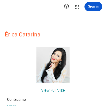

Sign in
Érica Catarina
View Full Size
Contact me