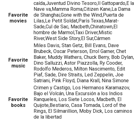
caída,Juventud Divino Tesoro,Il Gattopardo,E la
Nave va,Mamma Roma,Citizen Kane,La Dama
Favorite
de Shanghai,Gone with the Wind,Puerta de
movies
Lilas,Le Petit Soldat,París Texas,Marat-
Sade,Cul de Sac, Macbeth,Chinatown,El
hombre de Marmol,Taxi Driver,Mistic
River,West Side Story,El Sur,Cármen
Miles Davis, Stan Getz, Bill Evans, Dave
Brubeck, Oscar Peterson, Errol Garner, Chet
Baker, Muddy Wathers, Chuck Berry, Bob Dylan,
Favorite
Dino Salluzzi, Astor Piazzolla, Ry Cooder,
music
Rodolfo Mederos, Milton Nascimento, Edit
Piaf, Sade, Dire Straits, Led Zeppelin, Joe
Satriani, Pink Floyd, Diana Krall, Nina Simone
Crimen y Castigo, Los Hermanos Karamazov,
Bajo el Volcán, Una Excursión a los Indios
Favorite
Ranqueles, Los Siete Locos, Macbeth, El
books
Quijote,Bestiario, Casa Tomada, Lord of the
Rings, El Silmarillion, Moby Dick, Los caminos
de la libertad