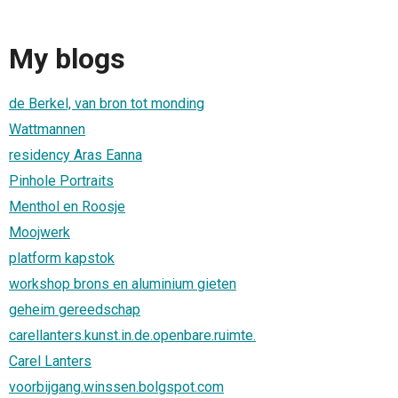
My blogs
de Berkel, van bron tot monding
Wattmannen
residency Aras Eanna
Pinhole Portraits
Menthol en Roosje
Moojwerk
platform kapstok
workshop brons en aluminium gieten
geheim gereedschap
carellanters.kunst.in.de.openbare.ruimte.
Carel Lanters
voorbijgang.winssen.bolgspot.com