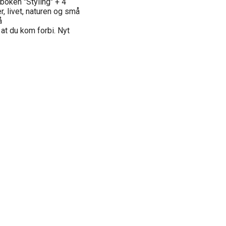
t boken "Styling" + 4
r, livet, naturen og små
å
at du kom forbi. Nyt