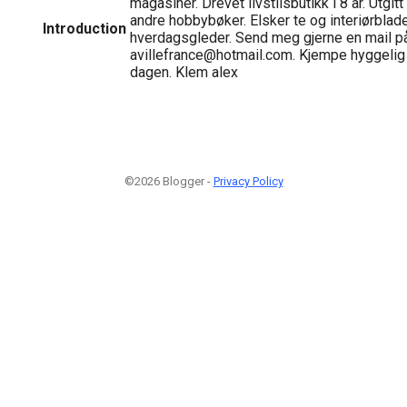
magasiner. Drevet livstilsbutikk i 8 år. Utgit
andre hobbybøker. Elsker te og interiørblade
Introduction
hverdagsgleder. Send meg gjerne en mail p
avillefrance@hotmail.com. Kjempe hyggelig 
dagen. Klem alex
©2026 Blogger -
Privacy Policy