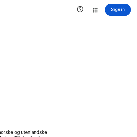

Sign in
 norske og utenlandske