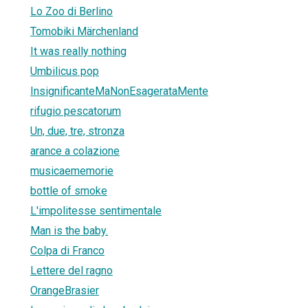
Lo Zoo di Berlino
Tomobiki Märchenland
It was really nothing
Umbilicus pop
InsignificanteMaNonEsagerataMente
rifugio pescatorum
Un, due, tre, stronza
arance a colazione
musicaememorie
bottle of smoke
L'impolitesse sentimentale
Man is the baby.
Colpa di Franco
Lettere del ragno
OrangeBrasier