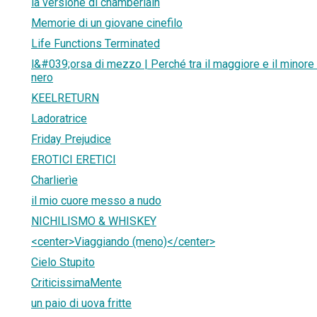
la versione di chamberlain
Memorie di un giovane cinefilo
Life Functions Terminated
l&#039;orsa di mezzo | Perché tra il maggiore e il minor
nero
KEELRETURN
Ladoratrice
Friday Prejudice
EROTICI ERETICI
Charlierìe
il mio cuore messo a nudo
NICHILISMO & WHISKEY
<center>Viaggiando (meno)</center>
Cielo Stupito
CriticissimaMente
un paio di uova fritte