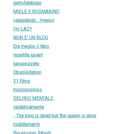
gattofebbraio
MIELE E ROSMARINO
viaggiando... (meno)
I'm LAZY
NON E' UN BLOG
Era meglio il libro
repetita iuvant
lupopezzato
Obsploitation
31 films
microcosmos
DELIRIO MENTALE
sedativamente
- The king is dead but the queen is alive
middlemarch
Recensioni Ribelli