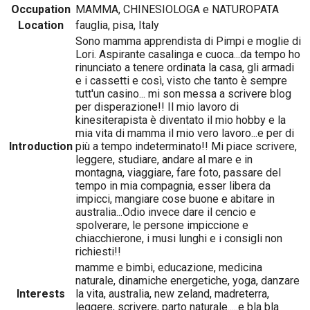
Occupation
MAMMA, CHINESIOLOGA e NATUROPATA
Location
fauglia, pisa, Italy
Sono mamma apprendista di Pimpi e moglie di
Lori. Aspirante casalinga e cuoca...da tempo ho
rinunciato a tenere ordinata la casa, gli armadi
e i cassetti e così, visto che tanto è sempre
tutt'un casino... mi son messa a scrivere blog
per disperazione!! Il mio lavoro di
kinesiterapista è diventato il mio hobby e la
mia vita di mamma il mio vero lavoro...e per di
Introduction
più a tempo indeterminato!! Mi piace scrivere,
leggere, studiare, andare al mare e in
montagna, viaggiare, fare foto, passare del
tempo in mia compagnia, esser libera da
impicci, mangiare cose buone e abitare in
australia...Odio invece dare il cencio e
spolverare, le persone impiccione e
chiacchierone, i musi lunghi e i consigli non
richiesti!!
mamme e bimbi, educazione, medicina
naturale, dinamiche energetiche, yoga, danzare
Interests
la vita, australia, new zeland, madreterra,
leggere, scrivere, parto naturale.....e bla bla