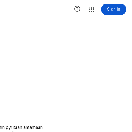

Sign in
hin pyritään antamaan