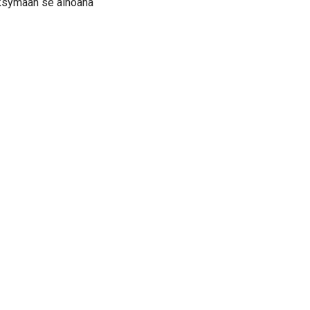
väksymään se ainoana