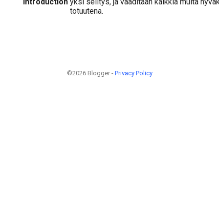
Introduction
yksi selitys, ja vaaditaan kaikkia muita hy
totuutena.
©2026 Blogger -
Privacy Policy