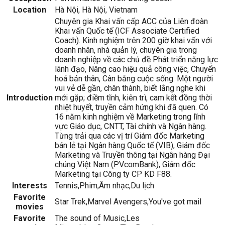
Location
Hà Nội, Hà Nội, Vietnam
Chuyên gia Khai vấn cấp ACC của Liên đoàn
Khai vấn Quốc tế (ICF Associate Certified
Coach). Kinh nghiệm trên 200 giờ khai vấn với
doanh nhân, nhà quản lý, chuyên gia trong
doanh nghiệp về các chủ đề Phát triển năng lực
lãnh đạo, Nâng cao hiệu quả công việc, Chuyển
hoá bản thân, Cân bằng cuộc sống. Một người
vui vẻ dễ gần, chân thành, biết lắng nghe khi
Introduction
mới gặp; điềm tĩnh, kiên trì, cam kết đồng thời
nhiệt huyết, truyền cảm hứng khi đã quen. Có
16 năm kinh nghiệm về Marketing trong lĩnh
vực Giáo dục, CNTT, Tài chính và Ngân hàng.
Từng trải qua các vị trí Giám đốc Marketing
bán lẻ tại Ngân hàng Quốc tế (VIB), Giám đốc
Marketing và Truyền thông tại Ngân hàng Đại
chúng Việt Nam (PVcomBank), Giám đốc
Marketing tại Công ty CP KD F88.
Interests
Tennis,Phim,Âm nhạc,Du lịch
Favorite
Star Trek,Marvel Avengers,You've got mail
movies
Favorite
The sound of Music,Les