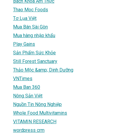
Bách Khoa Ẩm Thực
Thao Moc Foods
Tơ Lụa Việt
Mua Bán Sài Gòn
Mua hàng nhập khẩu
Play Gains
Sản Phẩm Sức Khỏe
Still Forest Sanctuary
Thảo Mộc &amp; Dinh Dưỡng
VNTimes
Mua Ban 360
Nông Sản Việt
Nguồn Tin Nông Nghiệp
Whole Food Multivitamins
VITAMIN RESEARCH
wordpress crm