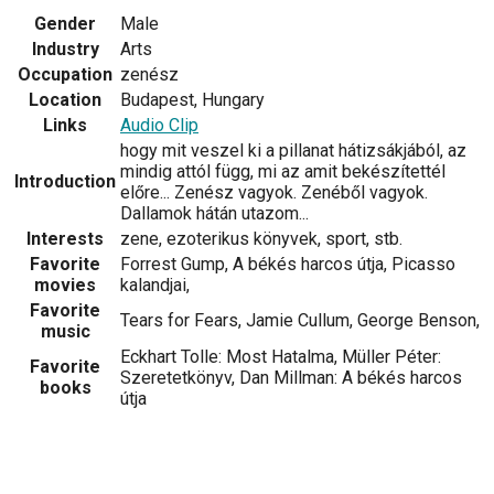
Gender
Male
Industry
Arts
Occupation
zenész
Location
Budapest, Hungary
Links
Audio Clip
hogy mit veszel ki a pillanat hátizsákjából, az
mindig attól függ, mi az amit bekészítettél
Introduction
előre... Zenész vagyok. Zenéből vagyok.
Dallamok hátán utazom...
Interests
zene, ezoterikus könyvek, sport, stb.
Favorite
Forrest Gump, A békés harcos útja, Picasso
movies
kalandjai,
Favorite
Tears for Fears, Jamie Cullum, George Benson,
music
Eckhart Tolle: Most Hatalma, Müller Péter:
Favorite
Szeretetkönyv, Dan Millman: A békés harcos
books
útja