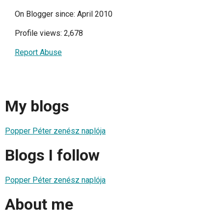
On Blogger since: April 2010
Profile views: 2,678
Report Abuse
My blogs
Popper Péter zenész naplója
Blogs I follow
Popper Péter zenész naplója
About me