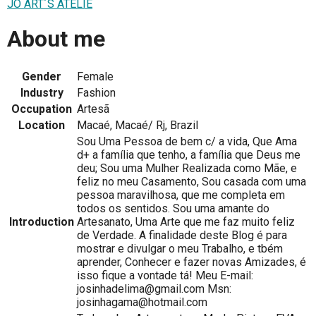
JÔ ART´S ATELIÊ
About me
Gender
Female
Industry
Fashion
Occupation
Artesã
Location
Macaé, Macaé/ Rj, Brazil
Sou Uma Pessoa de bem c/ a vida, Que Ama
d+ a família que tenho, a família que Deus me
deu; Sou uma Mulher Realizada como Mãe, e
feliz no meu Casamento, Sou casada com uma
pessoa maravilhosa, que me completa em
todos os sentidos. Sou uma amante do
Introduction
Artesanato, Uma Arte que me faz muito feliz
de Verdade. A finalidade deste Blog é para
mostrar e divulgar o meu Trabalho, e tbém
aprender, Conhecer e fazer novas Amizades, é
isso fique a vontade tá! Meu E-mail:
josinhadelima@gmail.com Msn:
josinhagama@hotmail.com