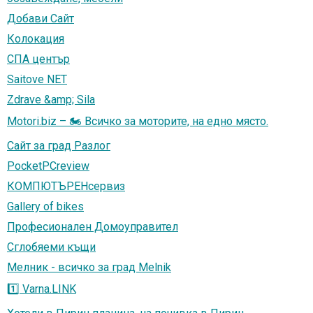
Добави Сайт
Колокация
СПА център
Saitove NET
Zdrave &amp; Sila
Motori.biz – 🏍️ Всичко за моторите, на едно място.
Сайт за град Разлог
PocketPCreview
КОМПЮТЪРЕНсервиз
Gallery of bikes
Професионален Домоуправител
Сглобяеми къщи
Мелник - всичко за град Melnik
1️⃣ Varna.LINK