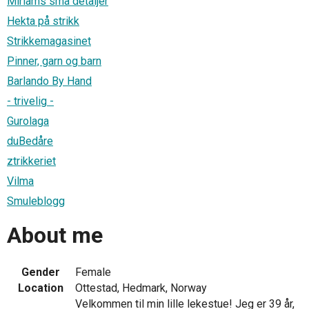
Miriams små detaljer
Hekta på strikk
Strikkemagasinet
Pinner, garn og barn
Barlando By Hand
- trivelig -
Gurolaga
duBedåre
ztrikkeriet
Vilma
Smuleblogg
About me
Gender
Female
Location
Ottestad, Hedmark, Norway
Velkommen til min lille lekestue! Jeg er 39 år,