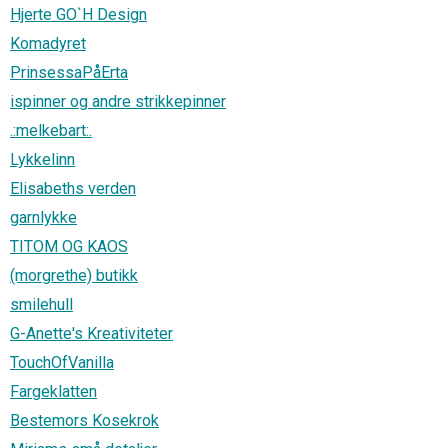
Hjerte GO`H Design
Komadyret
PrinsessaPåErta
ispinner og andre strikkepinner
.:melkebart:.
Lykkelinn
Elisabeths verden
garnlykke
TITOM OG KAOS
(morgrethe) butikk
smilehull
G-Anette's Kreativiteter
TouchOfVanilla
Fargeklatten
Bestemors Kosekrok