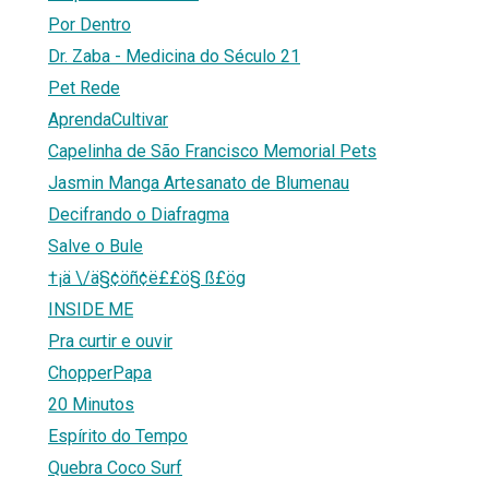
Por Dentro
Dr. Zaba - Medicina do Século 21
Pet Rede
AprendaCultivar
Capelinha de São Francisco Memorial Pets
Jasmin Manga Artesanato de Blumenau
Decifrando o Diafragma
Salve o Bule
†¡ä \/ä§¢öñ¢ë££ö§ ß£ög
INSIDE ME
Pra curtir e ouvir
ChopperPapa
20 Minutos
Espírito do Tempo
Quebra Coco Surf