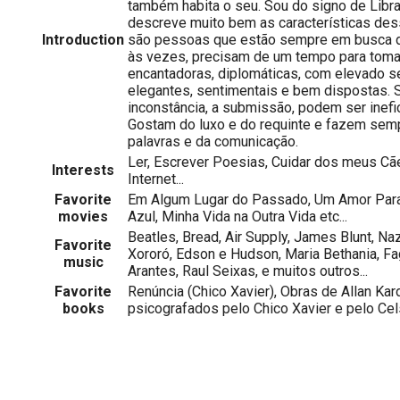
também habita o seu. Sou do signo de Libra
descreve muito bem as características dess
Introduction
são pessoas que estão sempre em busca do 
às vezes, precisam de um tempo para toma
encantadoras, diplomáticas, com elevado s
elegantes, sentimentais e bem dispostas. S
inconstância, a submissão, podem ser inefic
Gostam do luxo e do requinte e fazem sem
palavras e da comunicação.
Ler, Escrever Poesias, Cuidar dos meus Cãe
Interests
Internet...
Favorite
Em Algum Lugar do Passado, Um Amor Para
movies
Azul, Minha Vida na Outra Vida etc...
Beatles, Bread, Air Supply, James Blunt, Na
Favorite
Xororó, Edson e Hudson, Maria Bethania, Fa
music
Arantes, Raul Seixas, e muitos outros...
Favorite
Renúncia (Chico Xavier), Obras de Allan Kar
books
psicografados pelo Chico Xavier e pelo Cel