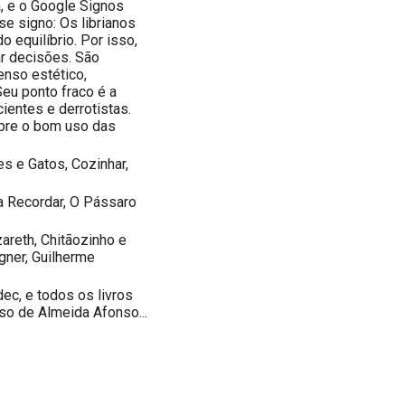
, e o Google Signos
e signo: Os librianos
equilíbrio. Por isso,
r decisões. São
enso estético,
eu ponto fraco é a
ientes e derrotistas.
pre o bom uso das
s e Gatos, Cozinhar,
 Recordar, O Pássaro
zareth, Chitãozinho e
gner, Guilherme
dec, e todos os livros
so de Almeida Afonso...