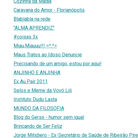
Cozinha da Madja
Caravana do Amor - Florianópolis
Blablabla na rede
"ALMA APRENDIZ"
#coisas 3x
Miau,Miauuu!!! =^.^=
Maus Tratos ao Idoso Denuncie
Precisando de um amigo, estou por aqui!
ANJINHO E ANJINHA
Ex Au Pair 2011
Selos e Meme da Vovó Lili
Instituto Dudu Lasta
MUNDO DA FILOSOFIA
Blog do Gerso - humor sem igual
Brincando de Ser Feliz
Jorge Mitidiero - Ex-Secretário de Saúde de Ribeirão Pir