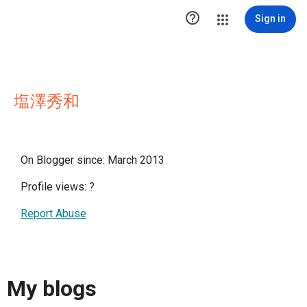

Sign in
塩澤秀和
On Blogger since: March 2013
Profile views:
?
Report Abuse
My blogs