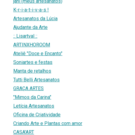
jani (meus artesanatos)
K-r-i-a-t-i-v-a-s !
Artesanatos da Lúcia
Ajudante da Arte
:: Lisartval ::
ARTINXHOROOM
Ateliê "Doce e Encanto"
Soniartes e festas
Manta de retalhos
Tutti Belli Artesanatos
GRAÇA ARTES
"Mimos da Carina"
Letícia Artesanatos
Oficina de Criatividade
Criando Arte e Plantas com amor
CASA'ART