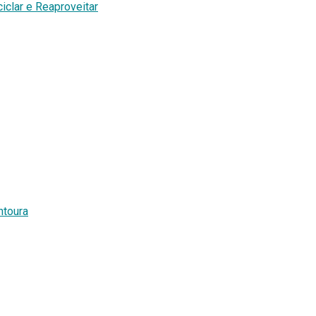
clar e Reaproveitar
ntoura