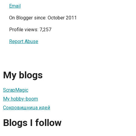
Email
On Blogger since: October 2011
Profile views: 7,257
Report Abuse
My blogs
ScrapMagic
My hobby-boom
Сокровищница идей
Blogs I follow