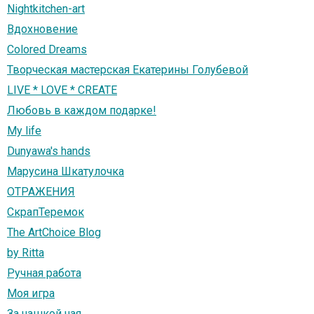
Nightkitchen-art
Вдохновение
Colored Dreams
Творческая мастерская Екатерины Голубевой
LIVE * LOVE * CREATE
Любовь в каждом подарке!
My life
Dunyawa's hands
Марусина Шкатулочка
ОТРАЖЕНИЯ
СкрапТеремок
The ArtChoice Blog
by Ritta
Ручная работа
Моя игра
За чашкой чая