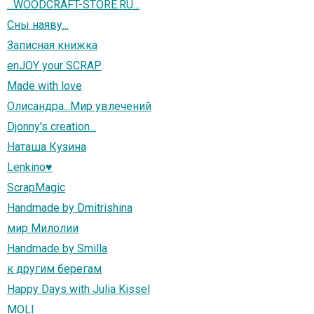
...WOODCRAFT-STORE.RU...
Сны наяву...
Записная книжка
enJOY your SCRAP
Мade with love
Олисандра...Мир увлечений
Djonny's creation...
Наташа Кузина
Lenkino♥
ScrapMagic
Handmade by Dmitrishina
мир Милолии
Handmade by Smilla
к другим берегам
Happy Days with Julia Kissel
MOLI