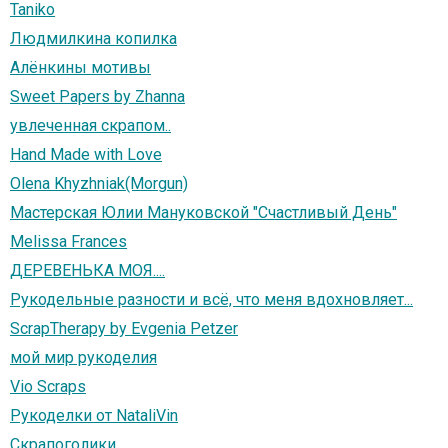
Taniko
Людмилкина копилка
Алёнкины мотивы
Sweet Papers by Zhanna
увлеченная скрапом..
Hand Made with Love
Olena Khyzhniak(Morgun)
Мастерская Юлии Мануковской "Счастливый День"
Melissa Frances
ДЕРЕВЕНЬКА МОЯ....
Рукодельные разности и всё, что меня вдохновляет...
ScrapTherapy by Evgenia Petzer
мой мир рукоделия
Vio Scraps
Рукоделки от NataliVin
Скрапоголики