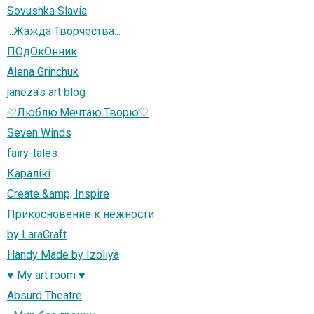
Sovushka Slavia
...Жажда Творчества...
ПОдОкОнник
Alena Grinchuk
janeza's art blog
♡Люблю.Мечтаю.Творю♡
Seven Winds
fairy-tales
Каралiкi
Create &amp; Inspire
Прикосновение к нежности
by LaraCraft
Handy Made by Izoliya
♥ My art room ♥
Absurd Theatre