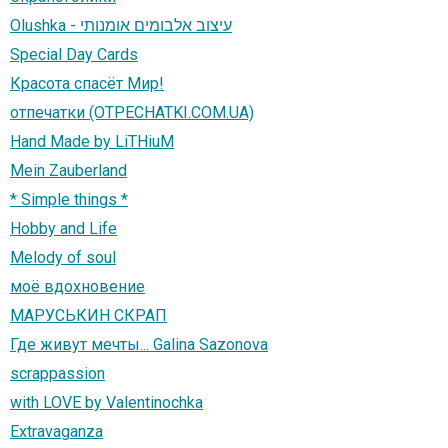
Olushka - עיצוב אלבומים אומנותי
Special Day Cards
Красота спасёт Мир!
отпечатки (OTPECHATKI.COM.UA)
Hand Made by LiTHiuM
Mein Zauberland
* Simple things *
Hobby and Life
Melody of soul
моё вдохновение
МАРУСЬКИН СКРАП
Где живут мечты... Galina Sazonova
scrappassion
with LOVE by Valentinochka
Extravaganza