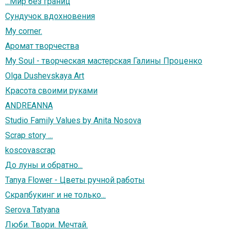
...Мир без границ
Сундучок вдохновения
My corner.
Аромат творчества
My Soul - творческая мастерская Галины Проценко
Olga Dushevskaya Art
Красота своими руками
ANDREANNA
Studio Family Values by Anita Nosova
Scrap story ...
koscovascrap
До луны и обратно...
Tanya Flower - Цветы ручной работы
Скрапбукинг и не только...
Serova Tatyana
Люби. Твори. Мечтай.