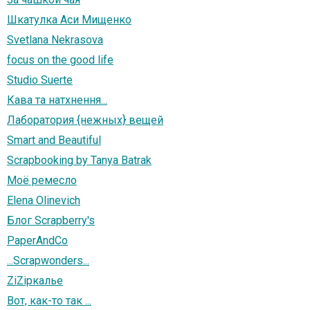
Шкатулка Аси Мищенко
Svetlana Nekrasova
focus on the good life
Studio Suerte
Кава та натхнення...
Лаборатория {нежных} вещей
Smart and Beautiful
Scrapbooking by Tanya Batrak
Моё ремесло
Elena Olinevich
Блог Scrapberry's
PaperAndCo
...Scrapwonders...
ZiZiркалье
Вот, как-то так ...