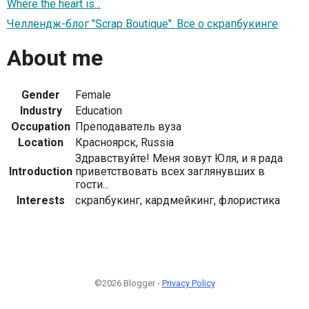
Where the heart is...
Челлендж-блог "Scrap Boutique". Все о скрапбукинге
About me
Gender
Female
Industry
Education
Occupation
Преподаватель вуза
Location
Красноярск, Russia
Здравствуйте! Меня зовут Юля, и я рада
Introduction
приветствовать всех заглянувших в
гости...
Interests
скрапбукинг, кардмейкинг, флористика
©2026 Blogger -
Privacy Policy