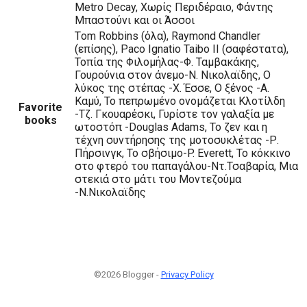
Metro Decay, Χωρίς Περιδέραιο, Φάντης
Μπαστούνι και οι Άσσοι
Τom Robbins (όλα), Raymond Chandler
(επίσης), Paco Ignatio Taibo II (σαφέστατα),
Τοπία της Φιλομήλας-Φ. Ταμβακάκης,
Γουρούνια στον άνεμο-Ν. Νικολαϊδης, Ο
λύκος της στέπας -Χ. Έσσε, Ο ξένος -Α.
Καμύ, Το πεπρωμένο ονομάζεται Κλοτίλδη
Favorite
-Τζ. Γκουαρέσκι, Γυρίστε τον γαλαξία με
books
ωτοστόπ -Douglas Adams, Το ζεν και η
τέχνη συντήρησης της μοτοσυκλέτας -Ρ.
Πήρσινγκ, Το σβήσιμο-P. Everett, Το κόκκινο
στο φτερό του παπαγάλου-Ντ.Τσαβαρία, Μια
στεκιά στο μάτι του Μοντεζούμα
-Ν.Νικολαϊδης
©2026 Blogger -
Privacy Policy