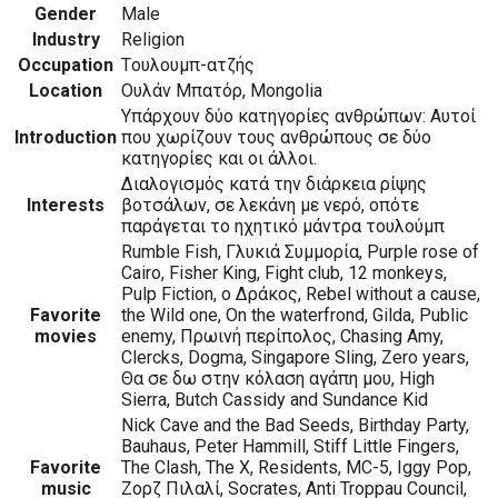
Gender
Male
Industry
Religion
Occupation
Tουλουμπ-ατζής
Location
Ουλάν Μπατόρ, Mongolia
Υπάρχουν δύο κατηγορίες ανθρώπων: Αυτοί
Introduction
που χωρίζουν τους ανθρώπους σε δύο
κατηγορίες και οι άλλοι.
Διαλογισμός κατά την διάρκεια ρίψης
Interests
βοτσάλων, σε λεκάνη με νερό, οπότε
παράγεται το ηχητικό μάντρα τουλούμπ
Rumble Fish, Γλυκιά Συμμορία, Purple rose of
Cairo, Fisher King, Fight club, 12 monkeys,
Pulp Fiction, ο Δράκος, Rebel without a cause,
Favorite
the Wild one, On the waterfrond, Gilda, Public
movies
enemy, Πρωινή περίπολος, Chasing Amy,
Clercks, Dogma, Singapore Sling, Zero years,
Θα σε δω στην κόλαση αγάπη μου, High
Sierra, Butch Cassidy and Sundance Kid
Nick Cave and the Bad Seeds, Birthday Party,
Bauhaus, Peter Hammill, Stiff Little Fingers,
Favorite
The Clash, The X, Residents, MC-5, Iggy Pop,
music
Ζορζ Πιλαλί, Socrates, Anti Troppau Council,