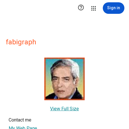

Sign in
fabigraph
View Full Size
Contact me
My Web Page