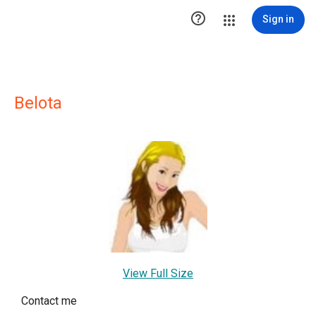

Sign in
Belota
View Full Size
Contact me