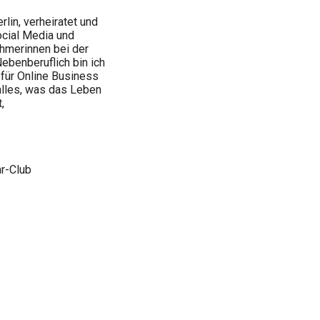
rlin, verheiratet und
Social Media und
ehmerinnen bei der
Nebenberuflich bin ich
 für Online Business
 alles, was das Leben
,
hr-Club