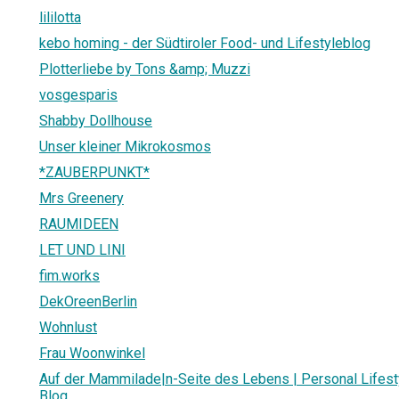
lililotta
kebo homing - der Südtiroler Food- und Lifestyleblog
Plotterliebe by Tons &amp; Muzzi
vosgesparis
Shabby Dollhouse
Unser kleiner Mikrokosmos
*ZAUBERPUNKT*
Mrs Greenery
RAUMIDEEN
LET UND LINI
fim.works
DekOreenBerlin
Wohnlust
Frau Woonwinkel
Auf der Mammilade|n-Seite des Lebens | Personal Lifestyl
Blog