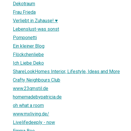
Dekotraum
Frau Frieda
Verliebt in Zuhause! ♥
Lebenslust-was sonst
Pomponetti
Ein kleiner Blog
Flöckchenliebe
Ich Liebe Deko
ShareLookHomes Interior, Lifestyle, Ideas and More
Crafty Neighbours Club
www.23qmstil.de
homemadebypatricia.de
oh what a room
www.mxliving.de/
Livelifedeeply - now
Emma Bee