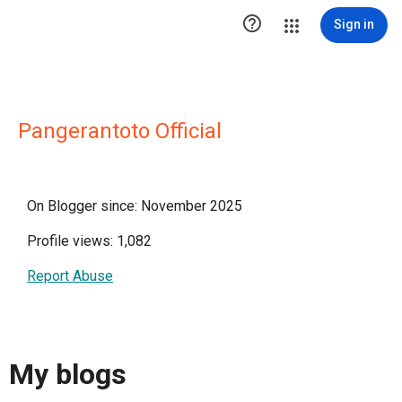

Sign in
Pangerantoto Official
On Blogger since: November 2025
Profile views: 1,082
Report Abuse
My blogs