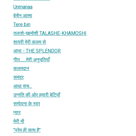
Unmanaa
बेचैन आत्मा
Tere bin
तलाशे-ख़ामोशी TALASHE-KHAMOSHI
शायरी मेरी कलम से
आभा - THE SPLENDOR
गीत.......मेरी अनुभूतियाँ
कलमदान
समंदर
आधा सच...
उन्नति की ओर हमारी बेटियाँ
सम्वेदना के स्वर
प्यार
मेरी भी
"प्रेम ही सत्य है"