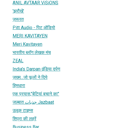
ANIL AVTAAR ViSiONS
'झरौखे'
ज़रूरत
Pitt Audio - पिट ऑडियो
MERI KAVITAYEN
Meri Kavitayen
भारतीय ब्लॉग लेखक मंच
ZEAL
India's Darpan-इंडिया दर्पण
ज़ख्म…जो फूलों ने दिये
हिमधारा
एक प्रयास,"बेटियां बचाने का"
जज़्बात جذبات Jazbaat
उलूक टाइम्स
शिप्रा की लहरें
Business Bar