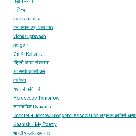
उड़ान मन की
अंगिका
ram ram bhai
मन पखेरू उड़ चला फिर
vichaar pravaah
rangoli
Dil Ki Kahani ...
"हिन्दी काव्य संकलन"
आ सखी चुगली करें
वाग्वैभव
यश की कविताये
Horoscope Tomorrow
डायनामिक Dynamic
<center>Lucknow Bloggers' Association लख़नऊ ब्‍लॉगर्स अस
Kashish - My Poetry
भारतीय ब्लॉग समाचार