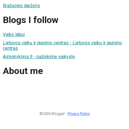
Bražuolės darželis
Blogs I follow
Vaiko labui
Lietuvos vaikų ir jaunimo centras - Lietuvos vaikų ir jaunimo
centras
ikimokyklinis.lt - pažinkime vaikystę
About me
©2026 Blogger -
Privacy Policy