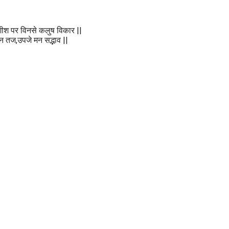
शीश पर विनसे कलुष विकार ||
ान तज,उपजे मन सद्भाव ||