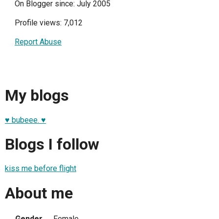
On Blogger since: July 2005
Profile views: 7,012
Report Abuse
My blogs
♥ bubeee. ♥
Blogs I follow
kiss me before flight
About me
Gender
Female