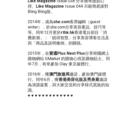
Like Magazine
Issue 038 分享換季護肌心
得、
Like Magazine
Issue 044 示範簡易派對
Bling Bling妝。
2014年，成為
she.com
客席編輯（guest
writer），於she.com分享美容產品、技巧等
等。同年12月更於
rthk.hk
香港電台節目「消
費新潮」：「靚得智慧」分享美容博客生活及
與「商品及說明條例」的關係。
2015年，在
壹週Plus Next Plus
分享韓國網上
購物網站 GMarket 的購物心得及購物貼士。同
年7月，有幸參加 Olay 東京媒體行。
2016年，獲
澳門旅遊局
邀請，參加澳門媒體
行。同年6月，獲
香港美容化妝及秀身展
邀請
為演講嘉賓，與大家交流和分享韓式底妝的知
識。
♥ ♥ ♥ ♥ ♥ ♥ ♥ ♥ ♥ ♥ ♥ ♥ ♥