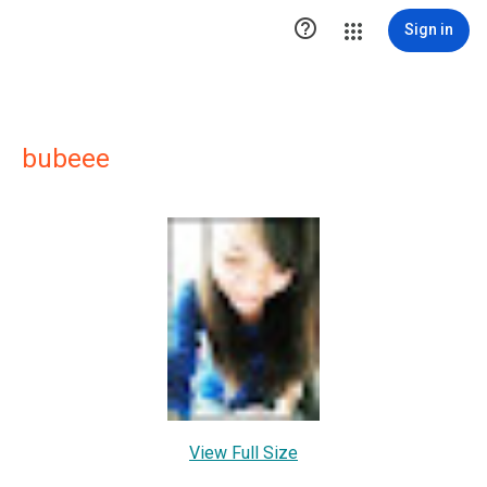

Sign in
bubeee
View Full Size