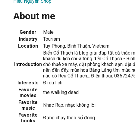
Hiệu Nguyễn Shop
About me
Gender
Male
Industry
Tourism
Location
Tuy Phong, Bình Thuận, Vietnam
Biển Cổ Thạch là blog giải đáp tất cả thắc 
khách du lịch chưa từng đến Cổ Thạch - Bìn
Introduction
chỗ thuê xe máy, đặt phòng khách sạn, địa đ
nên đến đây, mùa hoa Bằng Lăng tím, mùa nà
nào có Rêu Cổ Thạch... Điện thoại: 0357247
Interests
Đi du lịch
Favorite
the walking dead
movies
Favorite
Nhạc Rap, nhạc không lời
music
Favorite
Đừng chạy theo số đông
books