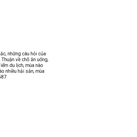
mắc, những câu hỏi của
h Thuận về chỗ ăn uống,
iểm du lịch, mùa nào
o nhiều hải sản, mùa
587