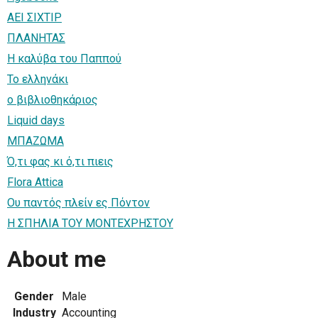
ΑΕΙ ΣΙΧΤΙΡ
ΠΛΑΝΗΤΑΣ
Η καλύβα του Παππού
Το ελληνάκι
ο βιβλιοθηκάριος
Liquid days
ΜΠΑΖΩΜΑ
Ό,τι φας κι ό,τι πιεις
Flora Attica
Ου παντός πλείν ες Πόντον
Η ΣΠΗΛΙΑ ΤΟΥ ΜΟΝΤΕΧΡΗΣΤΟΥ
About me
Gender
Male
Industry
Accounting