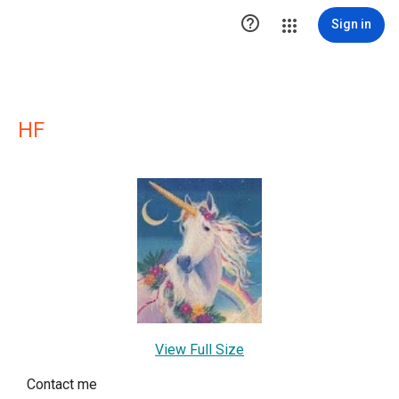

Sign in
HF
View Full Size
Contact me