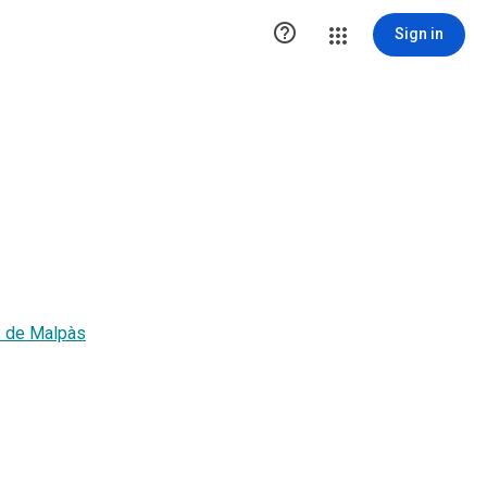

Sign in
s de Malpàs