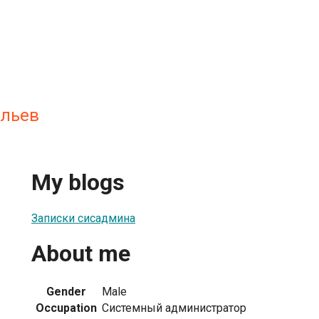
ильев
My blogs
Записки сисадмина
About me
Gender
Male
Occupation
Системный администратор