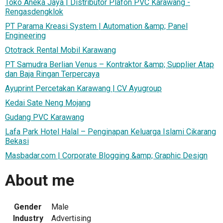
Toko Aneka Jaya | Distributor Plafon PVC Karawang -
Rengasdengklok
PT Parama Kreasi System | Automation &amp; Panel
Engineering
Ototrack Rental Mobil Karawang
PT Samudra Berlian Venus – Kontraktor &amp; Supplier Atap
dan Baja Ringan Terpercaya
Ayuprint Percetakan Karawang | CV Ayugroup
Kedai Sate Neng Mojang
Gudang PVC Karawang
Lafa Park Hotel Halal – Penginapan Keluarga Islami Cikarang
Bekasi
Masbadar.com | Corporate Blogging &amp; Graphic Design
About me
Gender
Male
Industry
Advertising