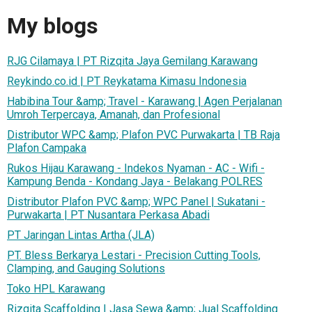
My blogs
RJG Cilamaya | PT Rizqita Jaya Gemilang Karawang
Reykindo.co.id | PT Reykatama Kimasu Indonesia
Habibina Tour &amp; Travel - Karawang | Agen Perjalanan
Umroh Terpercaya, Amanah, dan Profesional
Distributor WPC &amp; Plafon PVC Purwakarta | TB Raja
Plafon Campaka
Rukos Hijau Karawang - Indekos Nyaman - AC - Wifi -
Kampung Benda - Kondang Jaya - Belakang POLRES
Distributor Plafon PVC &amp; WPC Panel | Sukatani -
Purwakarta | PT Nusantara Perkasa Abadi
PT Jaringan Lintas Artha (JLA)
PT. Bless Berkarya Lestari - Precision Cutting Tools,
Clamping, and Gauging Solutions
Toko HPL Karawang
Rizqita Scaffolding | Jasa Sewa &amp; Jual Scaffolding