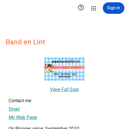

Sign in
Band en Lint
View Full Size
Contact me
Email
My Web Page
On Blogger since: September 2010