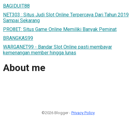
BAGIDUIT88
NET303 : Situs Judi Slot Online Terpercaya Dari Tahun 2019
Sampai Sekarang
PRO8ET: Situs Game Online Memiliki Banyak Peminat
BRANGKAS99
WARGANET99 - Bandar Slot Online pasti membayar
kemenangan member hingga lunas
About me
©2026 Blogger -
Privacy Policy